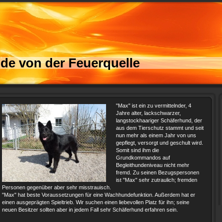
de von der Feuerquelle
"Max" ist ein zu vermittelnder, 4
Jahre alter, lackschwarzer,
langstockhaariger Schäferhund, der
aus dem Tierschutz stammt und seit
nun mehr als einem Jahr von uns
gepflegt, versorgt und geschult wird.
Somit sind ihm die
Grundkommandos auf
Begleithundeniveau nicht mehr
fremd. Zu seinen Bezugspersonen
ist "Max" sehr zutraulich; fremden
Personen gegenüber aber sehr misstrauisch.
"Max" hat beste Voraussetzungen für eine Wachhundefunktion. Außerdem hat er
einen ausgeprägten Spieltrieb. Wir suchen einen liebevollen Platz für ihn; seine
neuen Besitzer sollten aber in jedem Fall sehr Schäferhund erfahren sein.